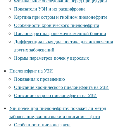
Физикальное обследование перед процедурой
Показатели УЗИ и их расшифровка
Картина при остром и гнойном пиелонефрите
Особенности хронического пиелонефрита
Пиелонефрит на фоне мочекаменной болезни
Дифференциальная диагностика для исключения
других заболеваний
Нормы параметров почек у взрослых
Пиелонефрит на УЗИ
Показания к проведению
Описание хронического пиелонефрита на УЗИ
Описание острого пиелонефрита на УЗИ
Узи почек при пиелонефрите: покажет ли метод
заболевание, эхопризнаки и описание + фото
Особенности пиелонефрита