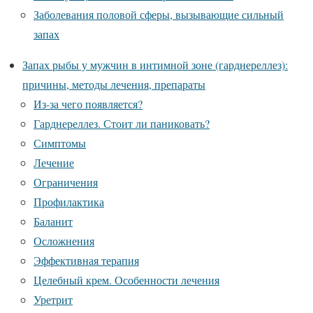
Заболевания половой сферы, вызывающие сильный
запах
Запах рыбы у мужчин в интимной зоне (гарднереллез):
причины, методы лечения, препараты
Из-за чего появляется?
Гарднереллез. Стоит ли паниковать?
Симптомы
Лечение
Ограничения
Профилактика
Баланит
Осложнения
Эффективная терапия
Целебный крем. Особенности лечения
Уретрит