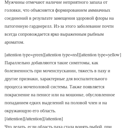
Мужчины отмечают наличие неприятного запаха от
головки, что объясняется формированием аммиачных
соединений в результате замещения здоровой флоры на
патогенную гарднерелл. Из-за этого заболевание почти
всегда сопровождается ярко выраженным рыбным
ароматом.
[attention type=green][attention type=red][attention type=yellow]
Параллельно добавляются такие симптомы, как
болезненность при мочеиспускании, тяжесть в паху и
другие признаки, характерные для воспалительного
процесса мочеполовой системы. Также появляется
покраснение на пенисе или на мошонке, обусловленное
попаданием едких выделений на половой член и на
окружающую его область.
[/attention][/attention][/attention]
Что делать, если область паха стала вонять рыбой, при