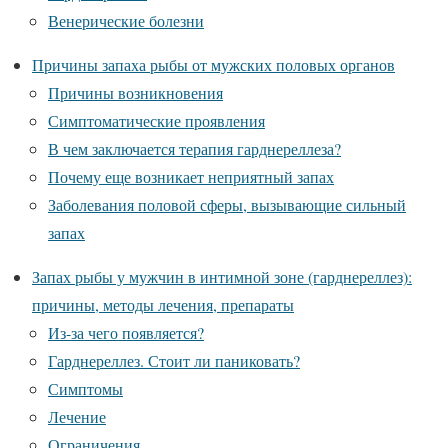
Венерические болезни
Причины запаха рыбы от мужских половых органов
Причины возникновения
Симптоматические проявления
В чем заключается терапия гарднереллеза?
Почему еще возникает неприятный запах
Заболевания половой сферы, вызывающие сильный
запах
Запах рыбы у мужчин в интимной зоне (гарднереллез):
причины, методы лечения, препараты
Из-за чего появляется?
Гарднереллез. Стоит ли паниковать?
Симптомы
Лечение
Ограничения