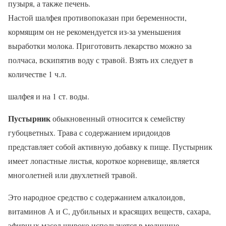
пузыря, а также печень.
Настой шалфея противопоказан при беременности,
кормящим он не рекомендуется из-за уменьшения
выработки молока. Приготовить лекарство можно за
полчаса, вскипятив воду с травой. Взять их следует в
количестве 1 ч.л.
шалфея и на 1 ст. воды.
Пустырник
обыкновенный относится к семейству
губоцветных. Трава с содержанием иридоидов
представляет собой активную добавку к пище. Пустырник
имеет лопастные листья, короткое корневище, является
многолетней или двухлетней травой.
Это народное средство с содержанием алкалоидов,
витаминов А и С, дубильных и красящих веществ, сахара,
эфирных масел широко используется в медицине.