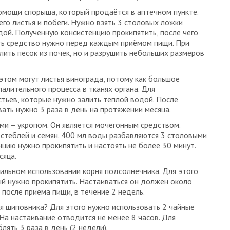
помощи спорыша, который продаётся в аптечном пункте.
го листья и побеги. Нужно взять 3 столовых ложки
дой. Полученную консистенцию прокипятить, после чего
ть средство нужно перед каждым приёмом пищи. При
ить песок из почек, но и разрушить небольших размеров
 этом могут листья винограда, потому как большое
алительного процесса в тканях органа. Для
стьев, которые нужно залить тёплой водой. После
вать нужно 3 раза в день на протяжении месяца.
ми – укропом. Он является мочегонным средством.
 стеблей и семян. 400 мл воды разбавляются 3 столовыми
цию нужно прокипятить и настоять не более 30 минут.
сяца.
ильном использовании корня подсолнечника. Для этого
рый нужно прокипятить. Настаиваться он должен около
 после приёма пищи, в течение 2 недель.
ня шиповника? Для этого нужно использовать 2 чайные
 На настаивание отводится не менее 8 часов. Для
ять 3 раза в день (2 недели).