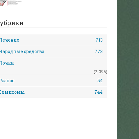
убрики
Лечение
713
Народные средства
773
Почки
(2 096)
Разное
54
Симптомы
744