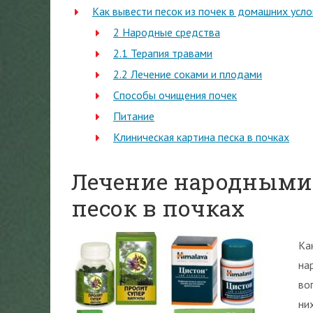
Как вывести песок из почек в домашних усл
2 Народные средства
2.1 Терапия травами
2.2 Лечение соками и плодами
Способы очищения почек
Питание
Клиническая картина песка в почках
Лечение народными 
песок в почках
Ка
на
во
ни