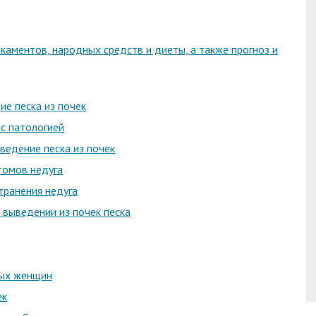
каментов, народных средств и диеты, а также прогноз и
е песка из почек
с патологией
ведение песка из почек
томов недуга
транения недуга
 выведении из почек песка
ных женщин
ек