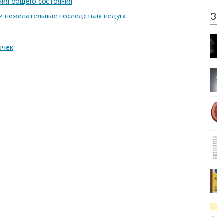
ния общего состояния
З
и нежелательные последствия недуга
очек