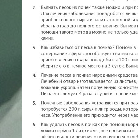
Выгнать песок из почек также можно и при 
Для лечения заболевания понадобятся лишь е
приобретённого сырья и залить холодной во
убрать отвар до полного остывания. Выпива
помощи такого метода можно не только удал
камни.
Как избавиться от песка в почках? Помочь в
содержание эфира способствует снятию восп
приготовления отвара понадобится 100 г. ли
уберите его в тёмное место на 3 суток. Выпи
Лечение песка в почках народными средства
Лечебный отвар изготавливается из листьев,
ложками укропа. Затем полученную консистен
Пить его следует 4 раза в сутки в течение ме
Почечные заболевания устраняются при прав
потребуется 200 г. сырья и литр воды, кото
часа. Употребление его приходится через час
Как удалить песок в почках при помощи кор
ложки сырья и 1 литр воды, всё прокипятить.
эффективности лечения отвар нужно употребл