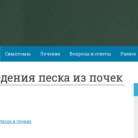
Симптомы
Лечение
Вопросы и ответы
Разное
дения песка из почек
песок в почках