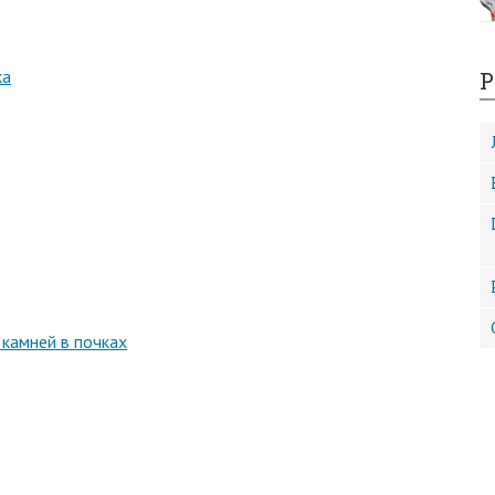
ка
Р
 камней в почках