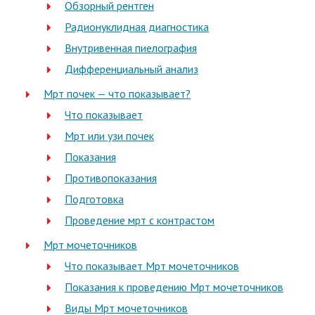
Обзорный рентген
Радионуклидная диагностика
Внутривенная пиелография
Дифференциальный анализ
Мрт почек — что показывает?
Что показывает
Мрт или узи почек
Показания
Противопоказания
Подготовка
Проведение мрт с контрастом
Мрт мочеточников
Что показывает Мрт мочеточников
Показания к проведению Мрт мочеточников
Виды Мрт мочеточников