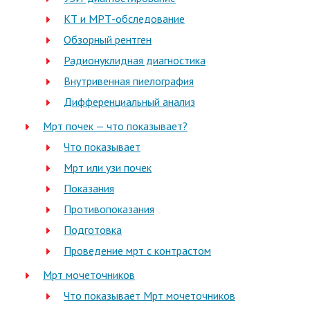
КТ и МРТ-обследование
Обзорный рентген
Радионуклидная диагностика
Внутривенная пиелография
Дифференциальный анализ
Мрт почек — что показывает?
Что показывает
Мрт или узи почек
Показания
Противопоказания
Подготовка
Проведение мрт с контрастом
Мрт мочеточников
Что показывает Мрт мочеточников